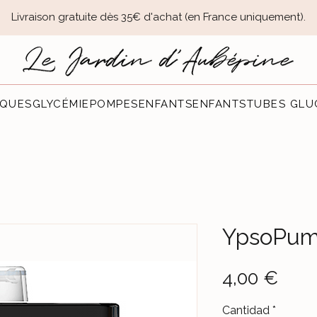
Livraison gratuite dès 35€ d'achat (en France uniquement).​
QUES
GLYCÉMIE
POMPES
ENFANTS
ENFANTS
TUBES GLU
YpsoPump
Prec
4,00 €
Cantidad
*