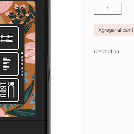
Agregar al carri
Description
Transformez vos di
accessoires de m
Les stickers
Le Ja
pour durer dans l
Nos différents mo
notre Atelier, sur 
et protégés par un 
Ceux-ci sont donc 
manipulations quo