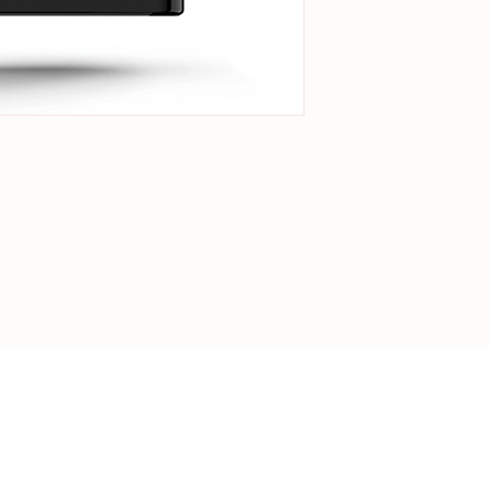
-
REJOIGNEZ L
Plus de
4000
pers
leurs appareils av
d’Aubépine
.