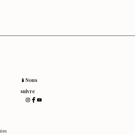
📱Nous
suivre
ales