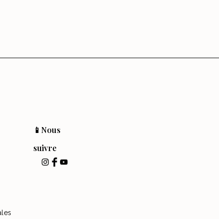
📱Nous
suivre
ales