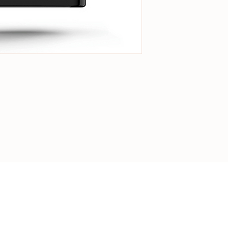
-
REJOIGNEZ L
Plus de
4000
pers
leurs appareils av
d’Aubépine
.