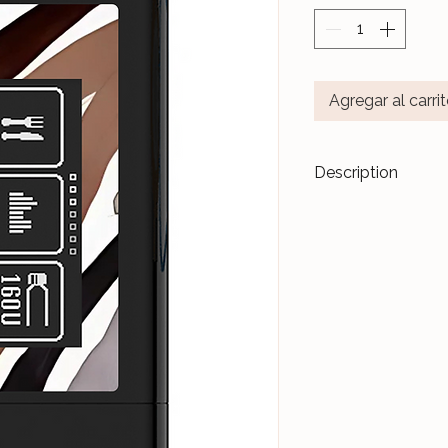
Agregar al carri
Description
Transformez vos di
accessoires de m
Les stickers
Le Ja
pour durer dans l
Nos différents mo
notre Atelier, sur 
et protégés par un 
Ceux-ci sont donc 
manipulations quo