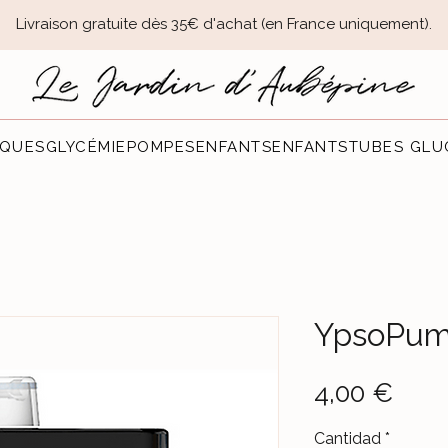
Livraison gratuite dès 35€ d'achat (en France uniquement).​
QUES
GLYCÉMIE
POMPES
ENFANTS
ENFANTS
TUBES GLU
YpsoPum
Prec
4,00 €
Cantidad
*