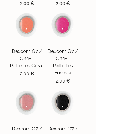
Precio
Precio
2,00 €
2,00 €
Dexcom G7 /
Dexcom G7 /
One+ -
One+ -
Paillettes Corail
Paillettes
Fuchsia
Precio
2,00 €
Precio
2,00 €
Dexcom G7 /
Dexcom G7 /