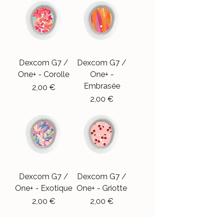
Dexcom G7 /
Dexcom G7 /
One+ - Corolle
One+ -
Embrasée
Precio
2,00 €
Precio
2,00 €
Dexcom G7 /
Dexcom G7 /
One+ - Exotique
One+ - Griotte
Precio
Precio
2,00 €
2,00 €