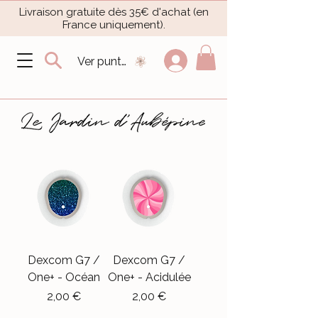
Livraison gratuite dès 35€ d'achat (en
France uniquement).​
Ver puntos
Dexcom G7 /
Dexcom G7 /
One+ - Océan
One+ - Acidulée
Precio
Precio
2,00 €
2,00 €