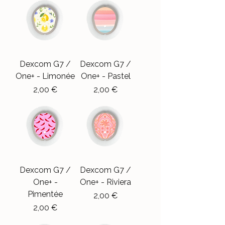
Dexcom G7 /
Dexcom G7 /
One+ - Limonée
One+ - Pastel
Precio
Precio
2,00 €
2,00 €
Dexcom G7 /
Dexcom G7 /
One+ -
One+ - Riviera
Pimentée
Precio
2,00 €
Precio
2,00 €