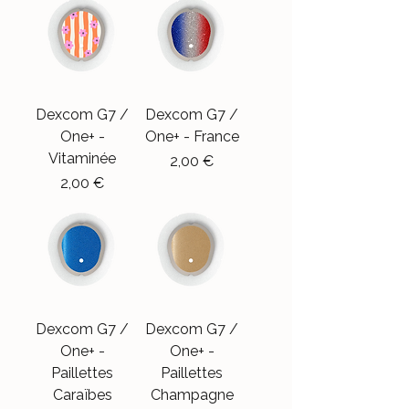
Dexcom G7 /
Dexcom G7 /
One+ -
One+ - France
Vitaminée
Precio
2,00 €
Precio
2,00 €
Dexcom G7 /
Dexcom G7 /
One+ -
One+ -
Paillettes
Paillettes
Caraïbes
Champagne