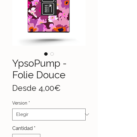
YpsoPump -
Folie Douce
Precio
Desde
4,00€
de
Version
*
oferta
Cantidad
*