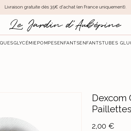
Livraison gratuite dès 35€ d'achat (en France uniquement).​
QUES
GLYCÉMIE
POMPES
ENFANTS
ENFANTS
TUBES GLU
Dexcom G
Paillette
Prec
2,00 €