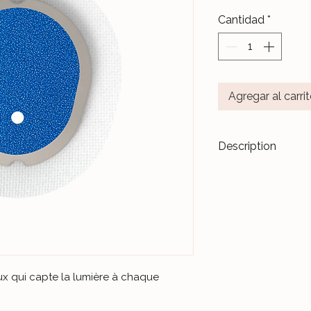
Cantidad
*
Agregar al carri
Description
Transformez vos di
accessoires de m
Les stickers
Le Ja
pour durer dans l
Nos différents mo
notre Atelier, sur 
et protégés par un 
neux qui capte la lumière à chaque
Ceux-ci sont donc 
manipulations quo