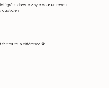
 intégrées dans le vinyle pour un rendu
-
REJOIGNEZ L
u quotidien.
Plus de
4000
pers
leurs appareils av
d’Aubépine
.
et fait toute la différence 💖