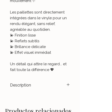
mouvement ✨
Les paillettes sont directement
intégrées dans le vinyle pour un
rendu élégant, sans relief,
agréable au quotidien.
💫 Finition lisse
💫 Reflets subtils
💫 Brillance délicate
💫 Effet visuel immédiat
Un détail qui attire le regard... et
fait toute la différence 💖
Description
Transformez vos dispositifs en
véritables accessoires de mode.
Les stickers
Le Jardin d’Aubépine
Productos relacionados