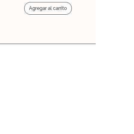
Agregar al carrito
Le Jardin d'Aubépine
Des accessoires qui vous ressemblent,
faits avec amour.
🌸 Notre Jardin
Notre histoire
Nos Ateliers
💌 Aide