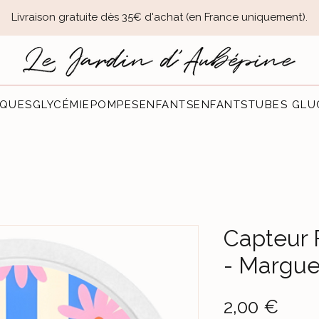
Livraison gratuite dès 35€ d'achat (en France uniquement).​
QUES
GLYCÉMIE
POMPES
ENFANTS
ENFANTS
TUBES GLU
Capteur 
- Margue
Prec
2,00 €