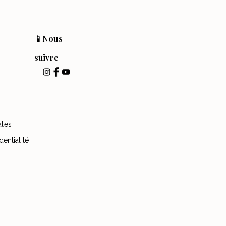
📱Nous
suivre
ales
dentialité