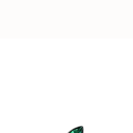
-
REJOIGNEZ L
Plus de
4000
pers
leurs appareils av
d’Aubépine
.