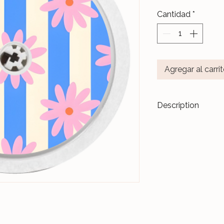
Cantidad
*
Agregar al carri
Description
Transformez vos di
accessoires de m
Les stickers
Le Ja
pour durer dans l
Nos différents mo
notre Atelier, sur 
et protégés par un 
Ceux-ci sont donc 
manipulations quo