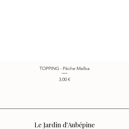
TOPPING - Pêche Melba
Vista rápida
Precio
3,00 €
Le Jardin d'Aubépine