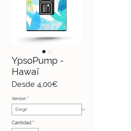
YpsoPump -
Hawaï
Precio
Desde
4,00€
de
Version
*
oferta
Cantidad
*