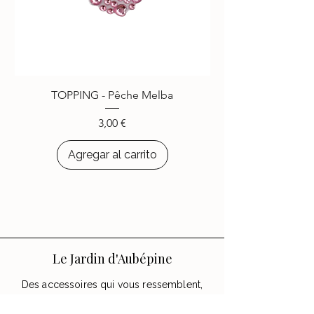
COMMUNAUTÉ
-
Plus de
4000
personnes ont
choisi d’égayer leurs appareils
avec les accessoires
Le Jardin
d’Aubépine
.
TOPPING - Pêche Melba
Precio
3,00 €
Agregar al carrito
Le Jardin d'Aubépine
Des accessoires qui vous ressemblent,
faits avec amour.