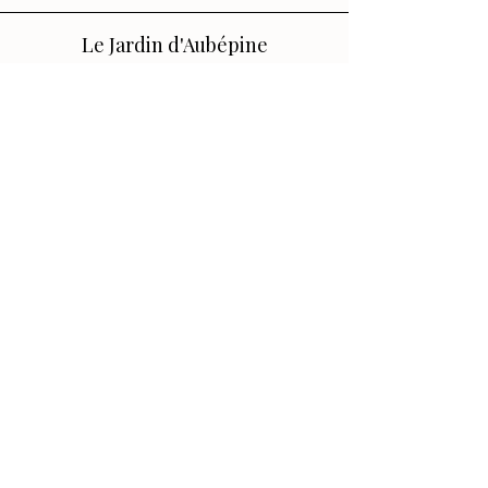
Le Jardin d'Aubépine
Des accessoires qui vous ressemblent,
faits avec amour.
🌸 Notre Jardin
Notre histoire
Nos Ateliers
💌 Aide
FAQ
Contact
Conditions générales
Politique de confidentialité