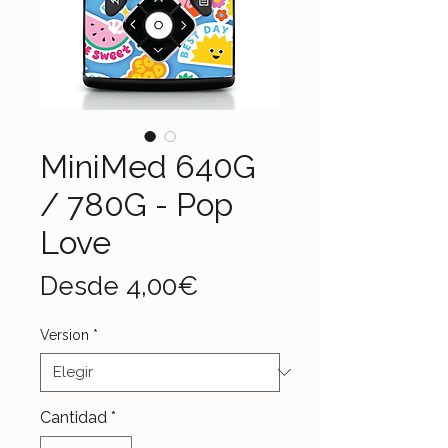
MiniMed 640G
/ 780G - Pop
Love
Precio
Desde
4,00€
de
Version
*
oferta
Cantidad
*