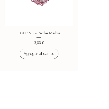
TOPPING - Pêche Melba
Precio
3,00 €
Agregar al carrito
Le Jardin d'Aubépine
Des accessoires qui vous ressemblent,
faits avec amour.