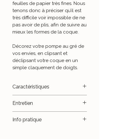
feuilles de papier très fines. Nous
tenons donc à préciser qu’il est
très difficile voir impossible de ne
pas avoir de plis, afin de suivre au
mieux les formes de la coque.
Décorez votre pompe au gré de
vos envies, en clipsant et
déclipsant votre coque en un
simple claquement de doigts.
Caractéristiques
- Plastique thermoformé.
Entretien
- Fait main.
- Fabriqué en France.
Évitez le contact avec l'eau,
Info pratique
surtout celle de la piscine ou de
la mer.
Évitez de trop solliciter les
languettes intérieures, afin que