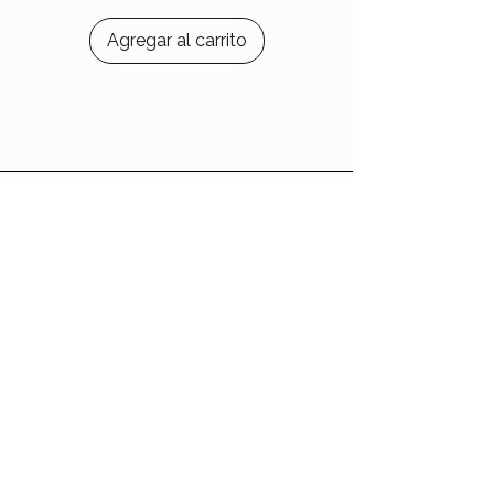
Agregar al carrito
Le Jardin d'Aubépine
Des accessoires qui vous ressemblent,
faits avec amour.
🌸 Notre Jardin
Notre histoire
Nos Ateliers
💌 Aide