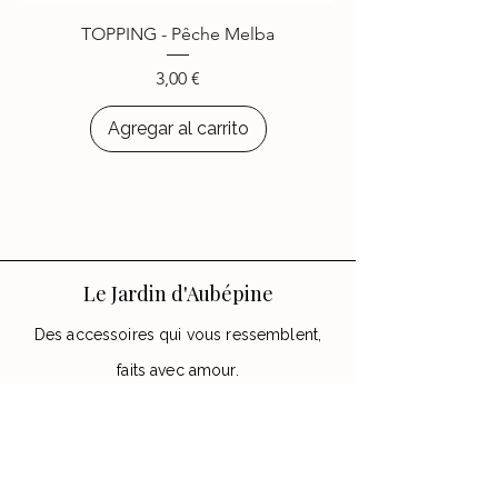
choisi d’égayer leurs appareils
TOPPING - Pêche Melba
avec les accessoires
Le Jardin
d’Aubépine
.
Precio
3,00 €
Agregar al carrito
Le Jardin d'Aubépine
Des accessoires qui vous ressemblent,
faits avec amour.
🌸 Notre Jardin
Notre histoire