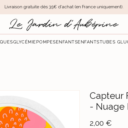
Livraison gratuite dès 35€ d'achat (en France uniquement).​
QUES
GLYCÉMIE
POMPES
ENFANTS
ENFANTS
TUBES GLU
Capteur 
- Nuage 
Prec
2,00 €