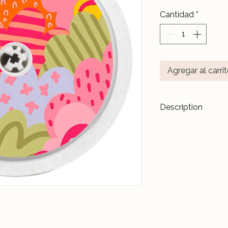
Cantidad
*
Agregar al carri
Description
Transformez vos di
accessoires de m
Les stickers
Le Ja
pour durer dans l
Nos différents mo
notre Atelier, sur 
et protégés par un 
Ceux-ci sont donc 
manipulations quo