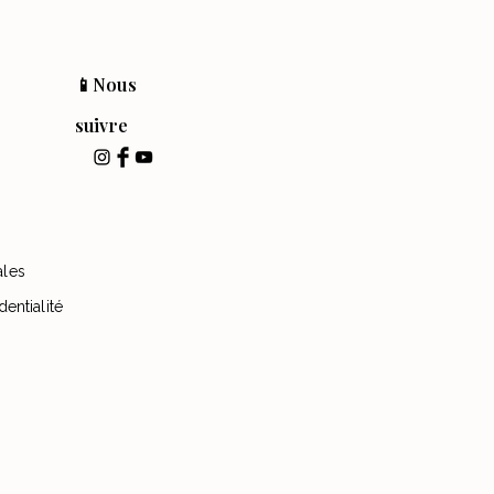
📱Nous
suivre
ales
dentialité