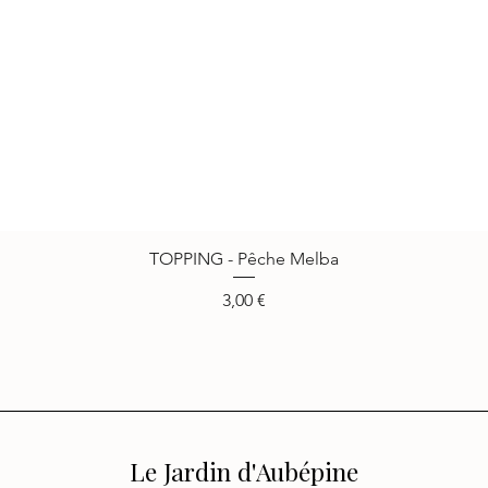
TOPPING - Pêche Melba
Vista rápida
Precio
3,00 €
Le Jardin d'Aubépine