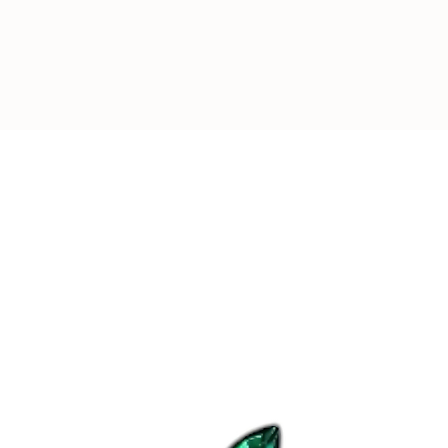
-
REJOIGNEZ L
Plus de
4000
pers
leurs appareils av
d’Aubépine
.