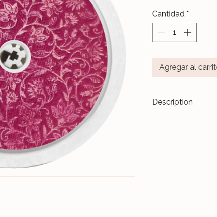
Cantidad
*
Agregar al carri
Description
Transformez vos di
accessoires de m
Les stickers
Le Ja
pour durer dans l
Nos différents mo
notre Atelier, sur 
et protégés par un 
Ceux-ci sont donc 
manipulations quo