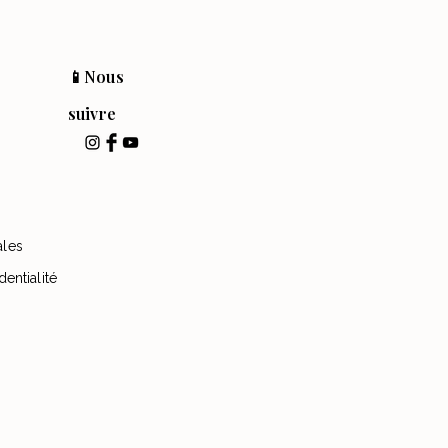
📱Nous
suivre
ales
dentialité