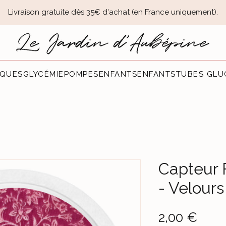
Livraison gratuite dès 35€ d'achat (en France uniquement).​
QUES
GLYCÉMIE
POMPES
ENFANTS
ENFANTS
TUBES GLU
Capteur 
- Velours
Prec
2,00 €