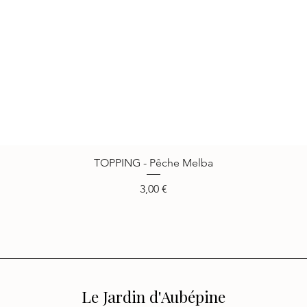
TOPPING - Pêche Melba
Vista rápida
Precio
3,00 €
Le Jardin d'Aubépine