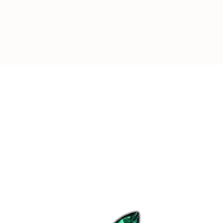
-
REJOIGNEZ L
Plus de
4000
pers
leurs appareils av
d’Aubépine
.