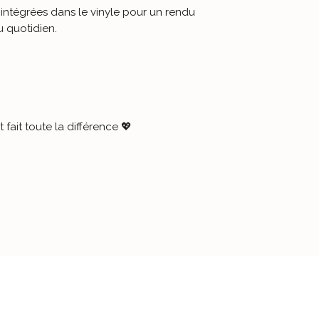
 intégrées dans le vinyle pour un rendu
u quotidien.
-
REJOIGNEZ L
Plus de
4000
pers
leurs appareils av
d’Aubépine
.
et fait toute la différence 💖