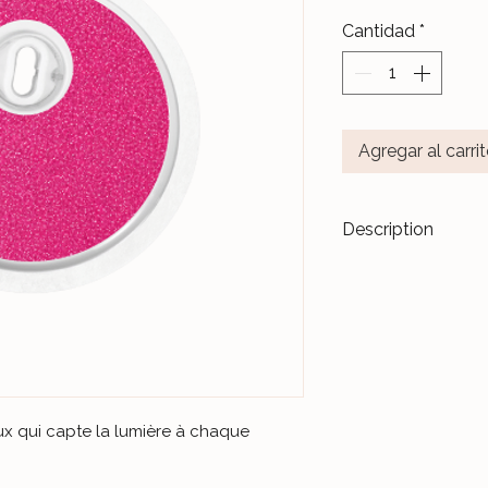
Cantidad
*
Agregar al carri
Description
Transformez vos di
accessoires de m
Les stickers
Le Ja
pour durer dans l
Nos différents mo
notre Atelier, sur 
et protégés par un 
neux qui capte la lumière à chaque
Ceux-ci sont donc 
manipulations quo