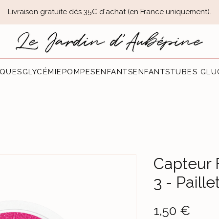
Livraison gratuite dès 35€ d'achat (en France uniquement).​
QUES
GLYCÉMIE
POMPES
ENFANTS
ENFANTS
TUBES GLU
Capteur 
3 - Paill
Prec
1,50 €