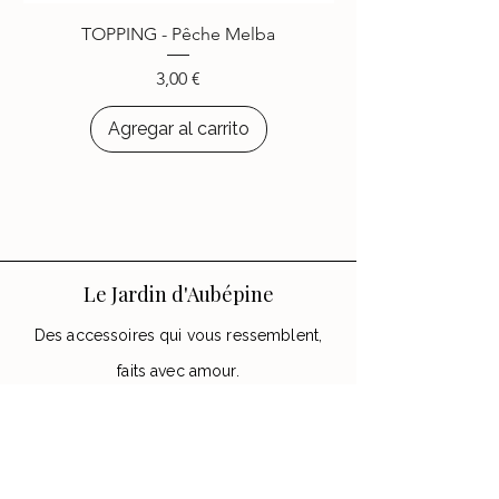
choisi d’égayer leurs appareils
TOPPING - Pêche Melba
avec les accessoires
Le Jardin
d’Aubépine
.
Precio
3,00 €
Agregar al carrito
Le Jardin d'Aubépine
Des accessoires qui vous ressemblent,
faits avec amour.
🌸 Notre Jardin
Notre histoire