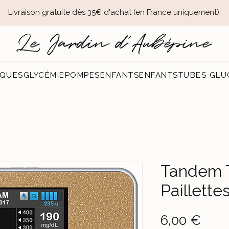
Livraison gratuite dès 35€ d'achat (en France uniquement).​
QUES
GLYCÉMIE
POMPES
ENFANTS
ENFANTS
TUBES GLU
Tandem T
Paillett
Prec
6,00 €