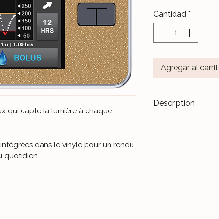
Cantidad
*
Agregar al carri
Description
neux qui capte la lumière à chaque
Transformez vos di
accessoires de m
 intégrées dans le vinyle pour un rendu
Les stickers
Le Ja
u quotidien.
pour durer dans l
Nos différents mo
notre Atelier, sur 
et protégés par un 
Ceux-ci sont donc 
manipulations quo