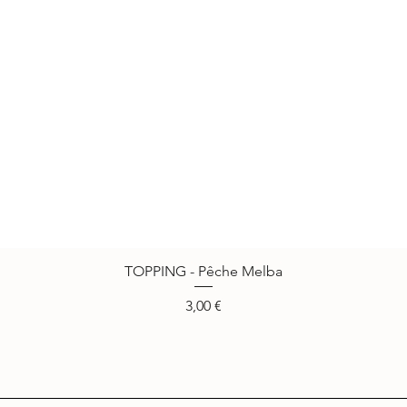
TOPPING - Pêche Melba
Vista rápida
Precio
3,00 €