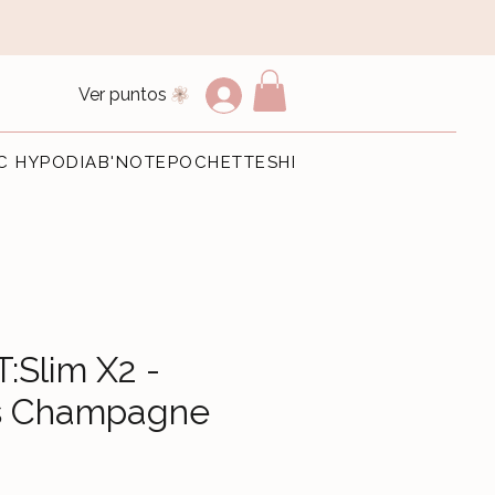
Ver puntos
C HYPO
DIAB'NOTE
POCHETTES
HEMERA BIJOUX
E-Cart
:Slim X2 -
es Champagne
io