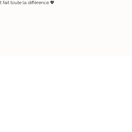
et fait toute la différence 💖
-
REJOIGNEZ L
Plus de
4000
pers
leurs appareils av
d’Aubépine
.