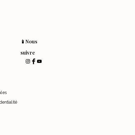
📱Nous
suivre
ales
dentialité