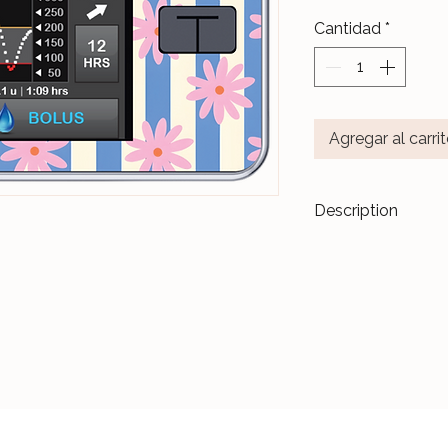
Cantidad
*
Agregar al carri
Description
Transformez vos di
accessoires de m
Les stickers
Le Ja
pour durer dans l
Nos différents mo
notre Atelier, sur 
et protégés par un 
Ceux-ci sont donc 
manipulations quo