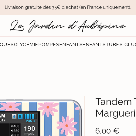
Livraison gratuite dès 35€ d'achat (en France uniquement).​
QUES
GLYCÉMIE
POMPES
ENFANTS
ENFANTS
TUBES GLU
Tandem T
Margueri
Prec
6,00 €