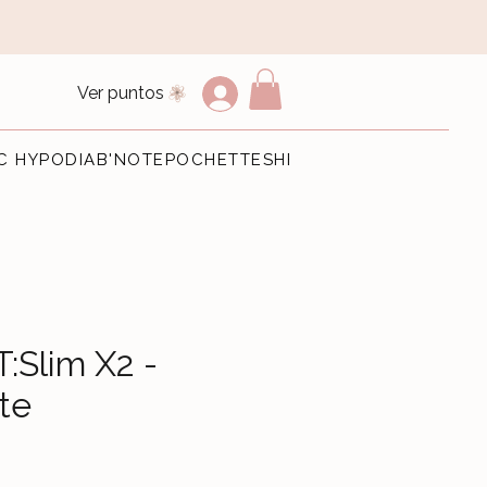
Ver puntos
C HYPO
DIAB'NOTE
POCHETTES
HEMERA BIJOUX
E-Cart
:Slim X2 -
te
io