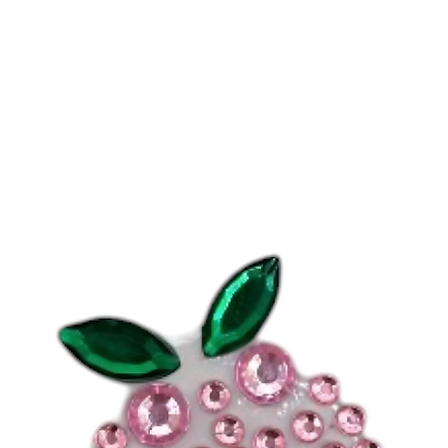
-
REJOIGNEZ L
Plus de
4000
pers
leurs appareils av
d’Aubépine
.