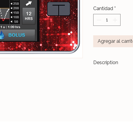
Cantidad
*
Agregar al carri
Description
Transformez vos di
accessoires de m
Les stickers
Le Ja
pour durer dans l
Nos différents mo
notre Atelier, sur 
et protégés par un 
Ceux-ci sont donc 
manipulations quo