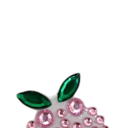
-
REJOIGNEZ L
Plus de
4000
pers
leurs appareils av
d’Aubépine
.