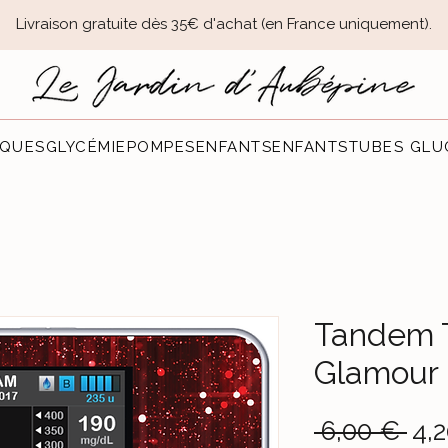
Livraison gratuite dès 35€ d'achat (en France uniquement).​
QUES
GLYCÉMIE
POMPES
ENFANTS
ENFANTS
TUBES GLU
Tandem T
Glamour
Pre
 6,00 € 
4,