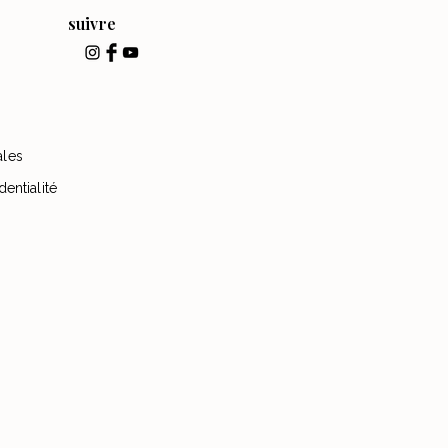
suivre
ales
dentialité