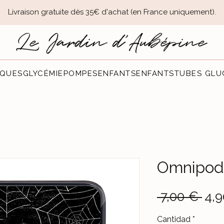
Livraison gratuite dès 35€ d'achat (en France uniquement).​
QUES
GLYCÉMIE
POMPES
ENFANTS
ENFANTS
TUBES GLU
Omnipod 
Pre
 7,00 € 
4,
Cantidad
*