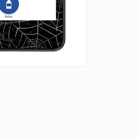
-
REJOIGNEZ L
Plus de
4000
pers
leurs appareils av
d’Aubépine
.