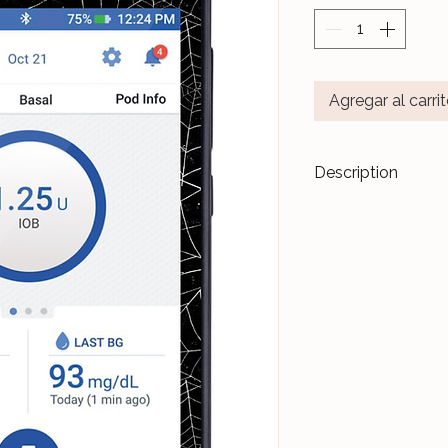
Agregar al carri
Description
Transformez vos di
accessoires de m
Les stickers
Le Ja
pour durer dans l
Nos différents mo
notre Atelier, sur 
et protégés par un 
Ceux-ci sont donc 
manipulations quo