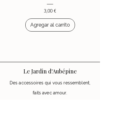
Precio
3,00 €
Agregar al carrito
Le Jardin d'Aubépine
Des accessoires qui vous ressemblent,
faits avec amour.
🌸 Notre Jardin
Notre histoire
Nos Ateliers