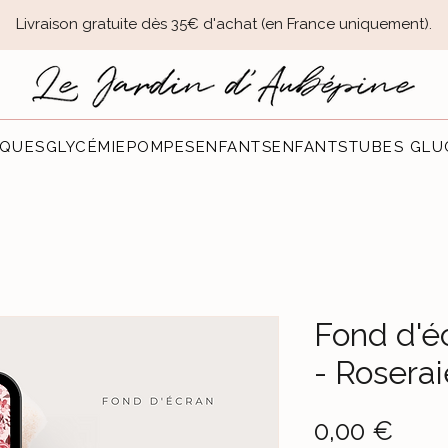
Livraison gratuite dès 35€ d'achat (en France uniquement).​
QUES
GLYCÉMIE
POMPES
ENFANTS
ENFANTS
TUBES GLU
Fond d'é
- Roserai
Prec
0,00 €