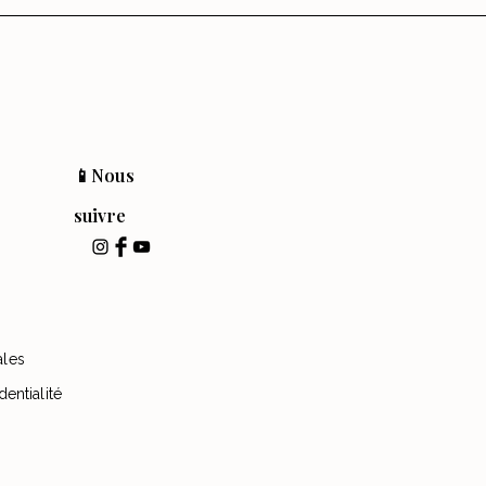
📱Nous
suivre
ales
dentialité