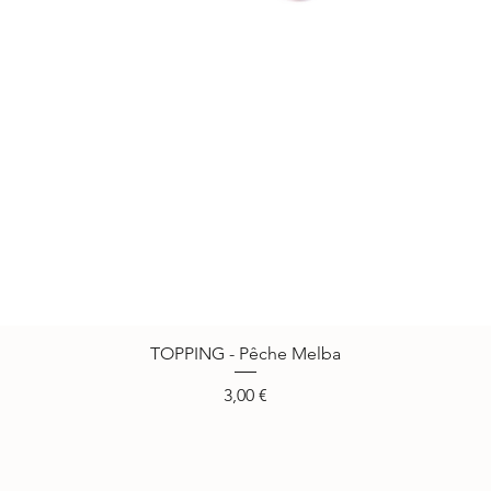
TOPPING - Pêche Melba
Vista rápida
Precio
3,00 €