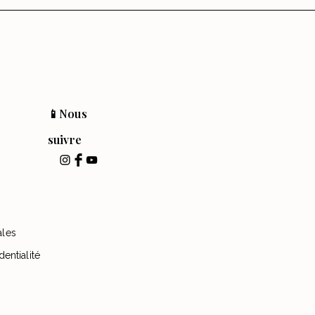
📱Nous
suivre
ales
dentialité