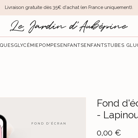
Livraison gratuite dès 35€ d'achat (en France uniquement).​
QUES
GLYCÉMIE
POMPES
ENFANTS
ENFANTS
TUBES GLU
Fond d'é
- Lapino
Prec
0,00 €