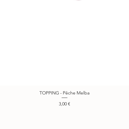
TOPPING - Pêche Melba
Vista rápida
Precio
3,00 €