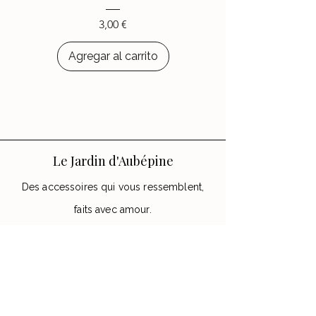
avec les accessoires
Le Jardin
d’Aubépine
.
Precio
3,00 €
Agregar al carrito
Le Jardin d'Aubépine
Des accessoires qui vous ressemblent,
faits avec amour.
🌸 Notre Jardin
Notre histoire
Nos Ateliers