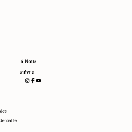
📱Nous
suivre
ales
dentialité