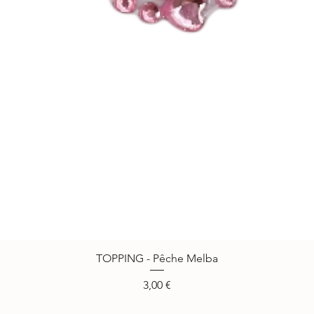
TOPPING - Pêche Melba
Vista rápida
Precio
3,00 €