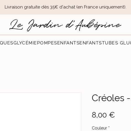
Livraison gratuite dès 35€ d'achat (en France uniquement).​
QUES
GLYCÉMIE
POMPES
ENFANTS
ENFANTS
TUBES GLU
Créoles -
Prec
8,00 €
Couleur
*