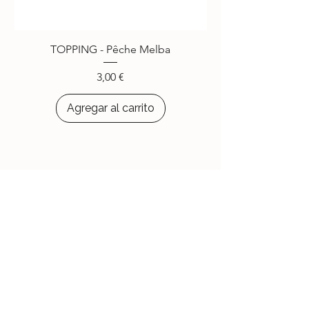
TOPPING - Pêche Melba
Precio
3,00 €
Agregar al carrito
Le Jardin d'Aubépine
Des accessoires qui vous ressemblent,
faits avec amour.
🌸 Notre Jardin