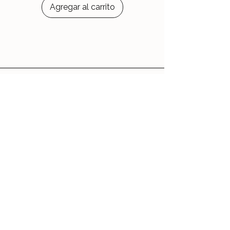
Agregar al carrito
Le Jardin d'Aubépine
Des accessoires qui vous ressemblent,
faits avec amour.
🌸 Notre Jardin
Notre histoire
Nos Ateliers
💌 Aide