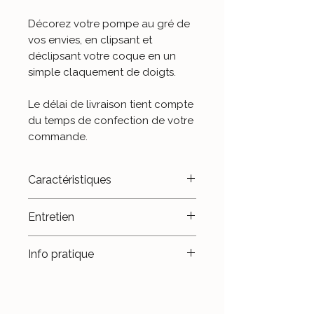
Décorez votre pompe au gré de
vos envies, en clipsant et
déclipsant votre coque en un
simple claquement de doigts.
Le délai de livraison tient compte
du temps de confection de votre
commande.
Caractéristiques
- Plastique thermoformé.
Entretien
- Fait main.
- Fabriqué en France.
Évitez le contact avec l'eau,
Info pratique
surtout celle de la piscine ou de
la mer.
Évitez de trop solliciter les
languettes intérieures, afin que