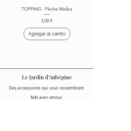
choisi d’égayer leurs appareils
TOPPING - Pêche Melba
avec les accessoires
Le Jardin
d’Aubépine
.
Precio
3,00 €
Agregar al carrito
Le Jardin d'Aubépine
Des accessoires qui vous ressemblent,
faits avec amour.
🌸 Notre Jardin
Notre histoire