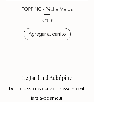
choisi d’égayer leurs appareils
TOPPING - Pêche Melba
avec les accessoires
Le Jardin
d’Aubépine
.
Precio
3,00 €
Agregar al carrito
Le Jardin d'Aubépine
Des accessoires qui vous ressemblent,
faits avec amour.
🌸 Notre Jardin
Notre histoire