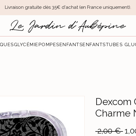
Livraison gratuite dès 35€ d'achat (en France uniquement).​
QUES
GLYCÉMIE
POMPES
ENFANTS
ENFANTS
TUBES GLU
Dexcom 
Charme 
Pre
 2,00 € 
1,0