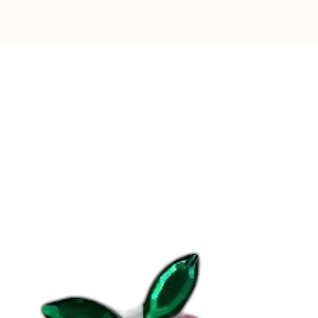
“Coque”
juste i
avec de la rési
souple et fin. P
look qui vous r