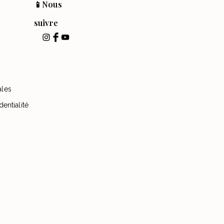
📱Nous
suivre
ales
dentialité