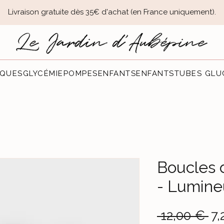
Livraison gratuite dès 35€ d'achat (en France uniquement).​
QUES
GLYCÉMIE
POMPES
ENFANTS
ENFANTS
TUBES GLU
Boucles d
- Lumine
Pr
 12,00 € 
7,