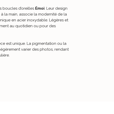
des rayures. 🖤
laissez la couleur 
quotidien. ✨
 boucles d’oreilles
Émoi
. Leur design
 à la main, associe la modernité de la
énique en acier inoxydable. Légères et
ilement au quotidien ou pour des
ce est unique. La pigmentation ou la
 légèrement varier des photos, rendant
lière.