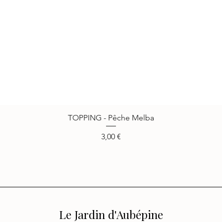
TOPPING - Pêche Melba
Vista rápida
Precio
3,00 €
Le Jardin d'Aubépine