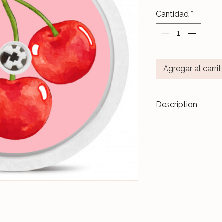
Cantidad
*
Agregar al carri
Description
Transformez vos di
accessoires de m
Les stickers
Le Ja
pour durer dans l
Nos différents mo
notre Atelier, sur 
et protégés par un 
Ceux-ci sont donc 
manipulations quo