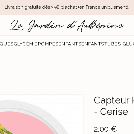
Livraison gratuite dès 35€ d'achat (en France uniquement).​
QUES
GLYCÉMIE
POMPES
ENFANTS
ENFANTS
TUBES GLU
Capteur 
- Cerise
Prec
2,00 €