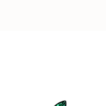
-
REJOIGNEZ L
Plus de
4000
pers
leurs appareils av
d’Aubépine
.