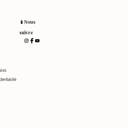
📱Nous
suivre
ales
dentialité