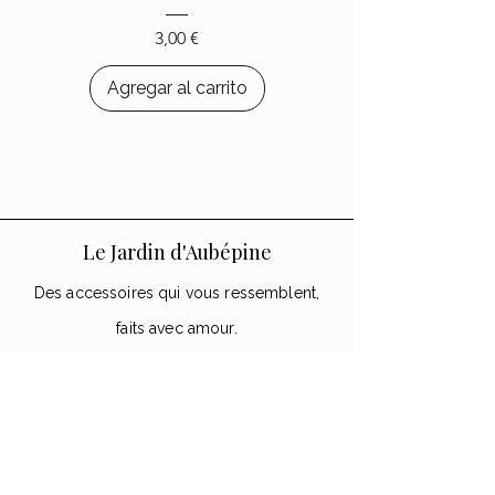
Precio
3,00 €
Agregar al carrito
Le Jardin d'Aubépine
Des accessoires qui vous ressemblent,
faits avec amour.
🌸 Notre Jardin
Notre histoire
Nos Ateliers