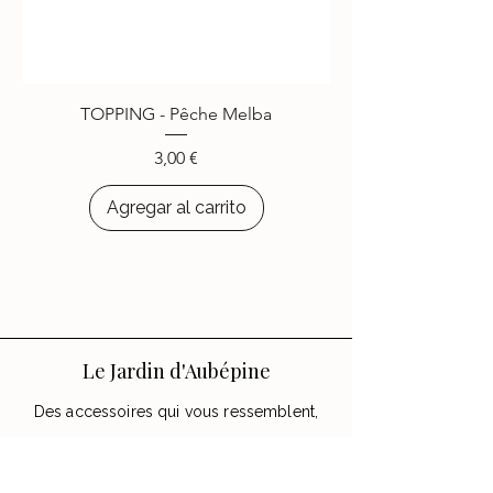
-
REJOIGNEZ LA
COMMUNAUTÉ
-
Plus de
4000
personnes ont
choisi d’égayer leurs appareils
TOPPING - Pêche Melba
avec les accessoires
Le Jardin
d’Aubépine
.
Precio
3,00 €
Agregar al carrito
Le Jardin d'Aubépine
Des accessoires qui vous ressemblent,
faits avec amour.